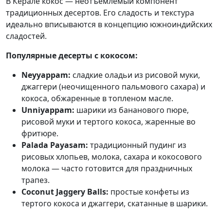
В Керале кокос — неотъемлемый компонент
традиционных десертов. Его сладость и текстура
идеально вписываются в концепцию южноиндийских
сладостей.
Популярные десерты с кокосом:
Neyyappam:
сладкие оладьи из рисовой муки,
джаггери (неочищенного пальмового сахара) и
кокоса, обжаренные в топленом масле.
Unniyappam:
шарики из бананового пюре,
рисовой муки и тертого кокоса, жаренные во
фритюре.
Palada Payasam:
традиционный пудинг из
рисовых хлопьев, молока, сахара и кокосового
молока — часто готовится для праздничных
трапез.
Coconut Jaggery Balls:
простые конфеты из
тертого кокоса и джаггери, скатанные в шарики.