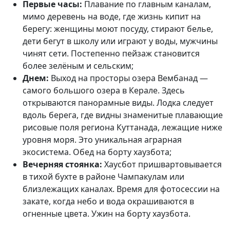
Первые часы:
Плавание по главным каналам,
мимо деревень на воде, где жизнь кипит на
берегу: женщины моют посуду, стирают белье,
дети бегут в школу или играют у воды, мужчины
чинят сети. Постепенно пейзаж становится
более зелёным и сельским;
Днем:
Выход на просторы озера Вембанад —
самого большого озера в Керале. Здесь
открываются панорамные виды. Лодка следует
вдоль берега, где видны знаменитые плавающие
рисовые поля региона Куттанада, лежащие ниже
уровня моря. Это уникальная аграрная
экосистема. Обед на борту хаузбота;
Вечерняя стоянка:
Хаусбот пришвартовывается
в тихой бухте в районе Чампакулам или
близлежащих каналах. Время для фотосессии на
закате, когда небо и вода окрашиваются в
огненные цвета. Ужин на борту хаузбота.